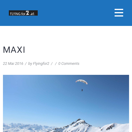
MAXI
22 Mai 2016
/
by
Flyingfor2
/
/
0 Comments