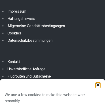
Impressum
Haftungshinweis
Allgemeine Geschäftsbedingungen
Cookies
Datenschutzbestimmungen
Kontakt
Unverbindliche Anfrage
Flugrouten und Gutscheine
We use a few cookies to make this website work
Türkeiweg 252c - 6791 St. Gallenkirch -
smoothly.
office@flyingfor2.at
+43 (0)664 357 9659