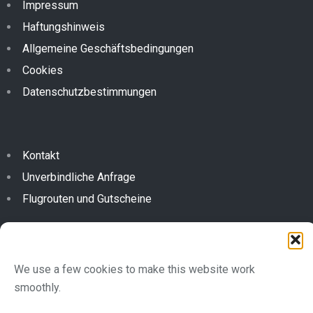
Impressum
Haftungshinweis
Allgemeine Geschäftsbedingungen
Cookies
Datenschutzbestimmungen
Kontakt
Unverbindliche Anfrage
Flugrouten und Gutscheine
Türkeiweg 252c - 6791 St. Gallenkirch -
We use a few cookies to make this website work
office@flyingfor2.at
+43 (0)664 357 9659
smoothly.